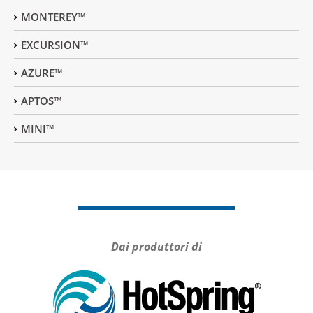
MONTEREY™
EXCURSION™
AZURE™
APTOS™
MINI™
Dai produttori di