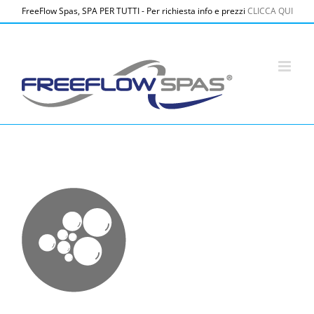
Salta
FreeFlow Spas, SPA PER TUTTI - Per richiesta info e prezzi
CLICCA QUI
al
contenuto
icona-qualita-freeflow-spas-italia-mini-piscine-acqua-calda-
economiche-vasche-idromassaggio-hotel-welness-
benessere–roma-milano-napoli-spa-per-tutti5-grey