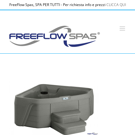
Salta
FreeFlow Spas, SPA PER TUTTI - Per richiesta info e prezzi
CLICCA QUI
al
contenuto
Idromassaggio TRISTAR™ – FREEFLOW SPAS® – Colore TAUPE
– 3 posti – 17 getti in acciaio inox – peso a vuoto 135kg – 178
x 178 x 79 cm