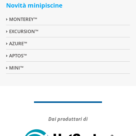
Novità minipiscine
MONTEREY™
EXCURSION™
AZURE™
APTOS™
MINI™
Dai produttori di