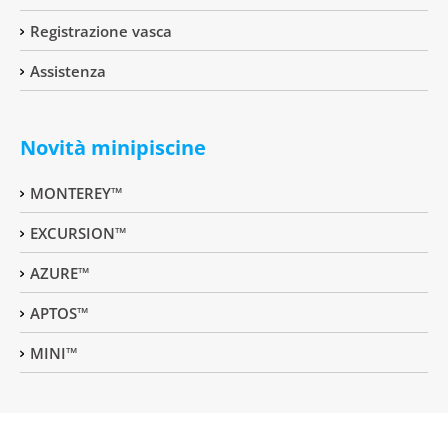
Registrazione vasca
Assistenza
Novità minipiscine
MONTEREY™
EXCURSION™
AZURE™
APTOS™
MINI™