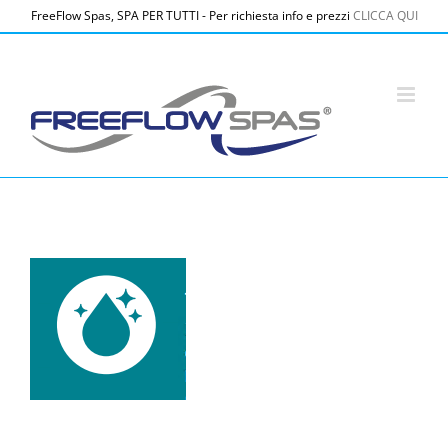
Salta
FreeFlow Spas, SPA PER TUTTI - Per richiesta info e prezzi
CLICCA QUI
al
contenuto
Screenshot 2026-02-27 alle 09.29.25