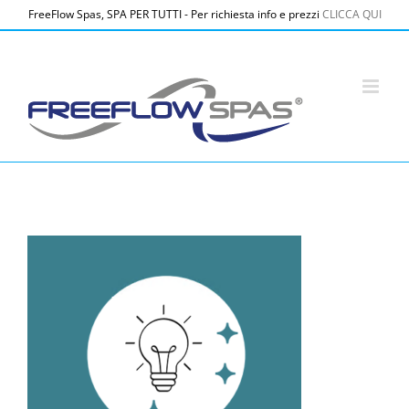
Salta
FreeFlow Spas, SPA PER TUTTI - Per richiesta info e prezzi
CLICCA QUI
al
contenuto
Screenshot 2026-02-27 alle 11.57.48