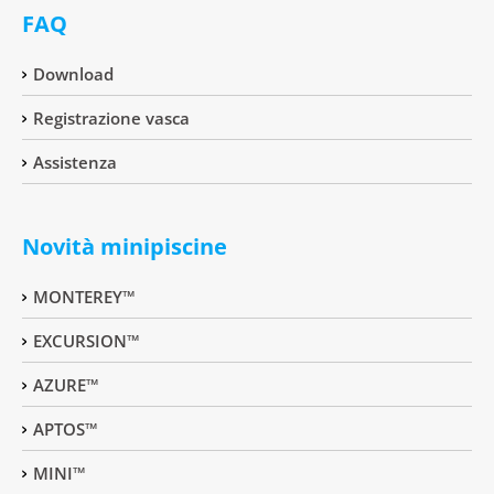
FAQ
Download
Registrazione vasca
Assistenza
Novità minipiscine
MONTEREY™
EXCURSION™
AZURE™
APTOS™
MINI™