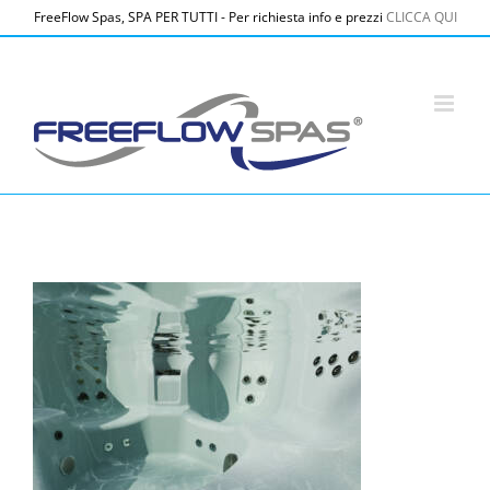
Salta
FreeFlow Spas, SPA PER TUTTI - Per richiesta info e prezzi
CLICCA QUI
al
contenuto
HSS-FF-Monterery-Underwater