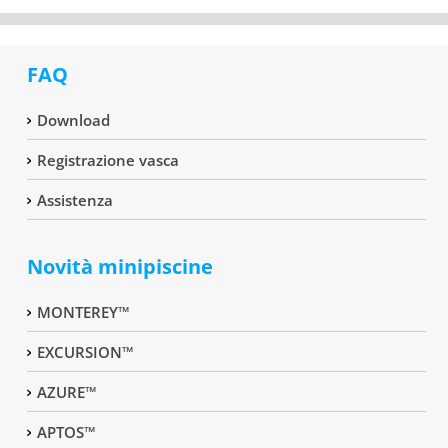
FAQ
Download
Registrazione vasca
Assistenza
Novità minipiscine
MONTEREY™
EXCURSION™
AZURE™
APTOS™