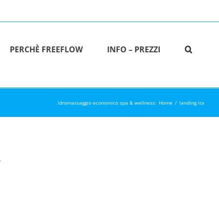
PERCHÈ FREEFLOW
INFO – PREZZI
Idromassaggio economico spa & wellness:
Home
landing ita
.