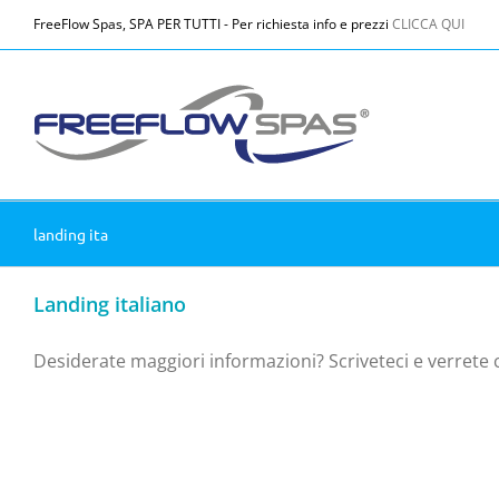
Salta
FreeFlow Spas, SPA PER TUTTI - Per richiesta info e prezzi
CLICCA QUI
al
contenuto
landing ita
Landing italiano
Desiderate maggiori informazioni? Scriveteci e verrete