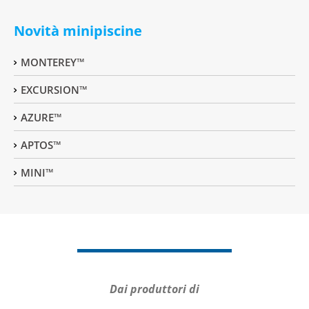
Novità minipiscine
MONTEREY™
EXCURSION™
AZURE™
APTOS™
MINI™
Dai produttori di