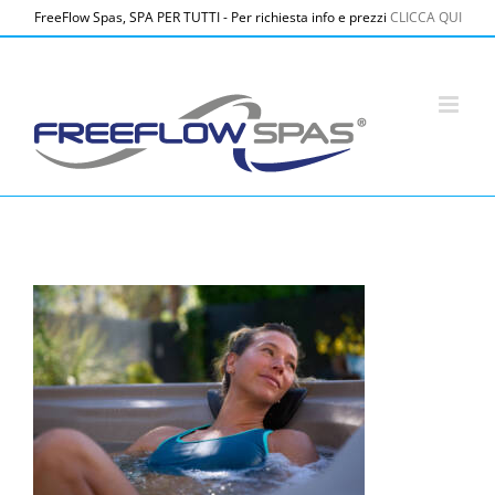
Salta
FreeFlow Spas, SPA PER TUTTI - Per richiesta info e prezzi
CLICCA QUI
al
contenuto
hot-spring-ffc-azure-woman-reclining-4x3_1200x900