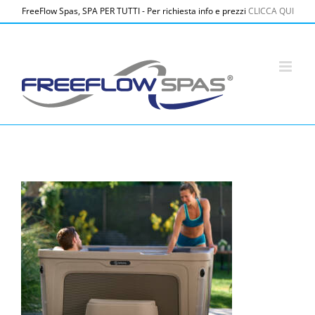
Salta
FreeFlow Spas, SPA PER TUTTI - Per richiesta info e prezzi
CLICCA QUI
al
contenuto
hot-spring-ffc-azure-man-in-spa-woman-touching-water-
4x3_1200x900